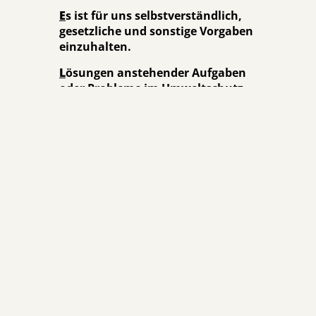
E
s ist für uns selbstverständlich,
gesetzliche und sonstige Vorgaben
einzuhalten.
L
ösungen anstehender Aufgaben
oder Probleme im Umweltschutz
werden im Dialog mit Behörden,
Lieferanten, Kunden oder
Nachbarn gesucht.
T
ransparenz in der Umweltpolitik
bedeutet für uns die Verpflichtung,
alle Mitarbeitenden und sonstigen
interessierte Kreise regelmäßig
über unsere
Umweltschutzmaßnahmen zu
informieren.
EMAS
ist für uns ein ganzheitliches Umweltmanagementsystem